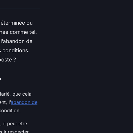
déterminée ou
nnée comme tel.
, l’abandon de
s conditions.
poste ?
?
arié, que cela
t, l’
abandon de
condition.
 il peut être
s à respecter