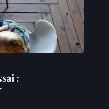
sai :
r