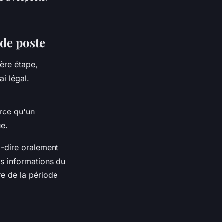
de poste
ère étape,
ai légal.
arce qu'un
ue.
à-dire oralement
les informations du
ure de la période