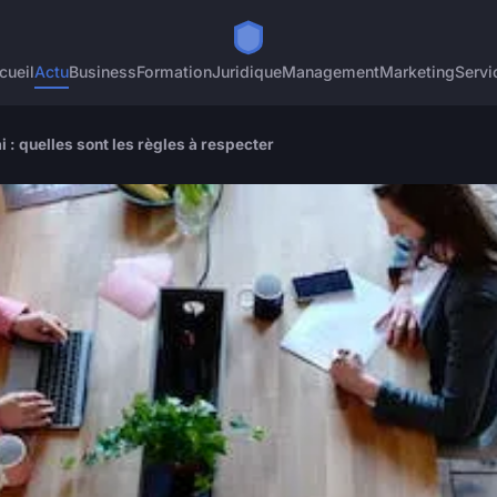
cueil
Actu
Business
Formation
Juridique
Management
Marketing
Servi
: quelles sont les règles à respecter