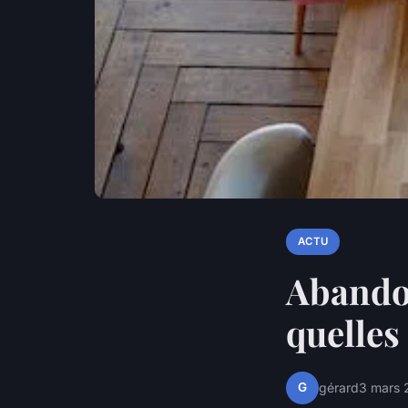
ACTU
Abandon
quelles
G
gérard
3 mars