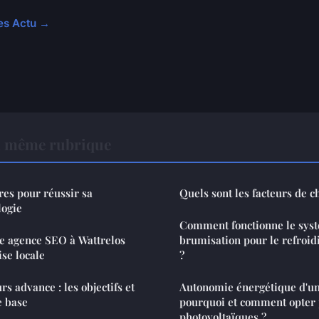
les Actu →
a même rubrique
res pour réussir sa
Quels sont les facteurs de c
logie
Comment fonctionne le sys
e agence SEO à Wattrelos
brumisation pour le refroid
ise locale
?
s advance : les objectifs et
Autonomie énergétique d'un
e base
pourquoi et comment opter 
photovoltaïques ?