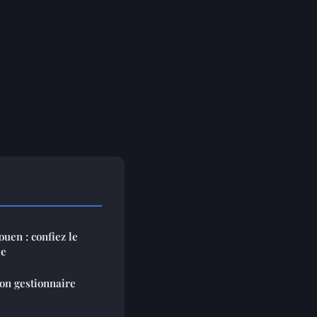
ouen : confiez le
le
son gestionnaire