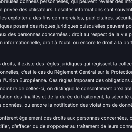
breuses données personnelles, qui peuvent révéler des inf
ie privée des utilisateurs. Lesdites informations sont souven
 les exploiter à des fins commerciales, publicitaires, sécurit
iques posent des risques juridiques puisqu’elles peuvent por
ux des personnes concernées : droit au respect de la vie pr
n informationnelle, droit à l’oubli ou encore le droit à la por
droits, il existe des règles juridiques qui régissent la collec
nnelles, c’est le cas du Règlement Général sur la Protect
e l’Union Européenne. Ces règles imposent des obligations
 nombre de celles-ci, on distingue le consentement préalable
mitation des finalités et de la durée du traitement, la sécurité e
es données, ou encore la notification des violations de donn
confèrent également des droits aux personnes concernées, 
ifier, d’effacer ou de s’opposer au traitement de leurs donn