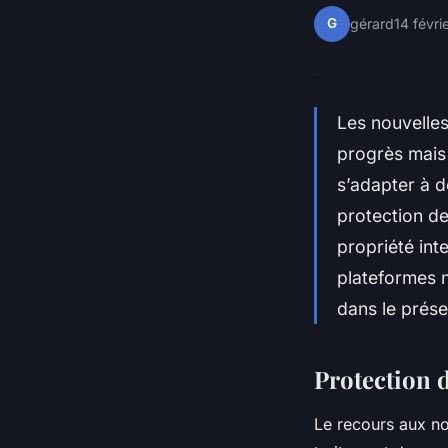
G
gérard
14 févri
Les nouvelle
progrès mais 
s’adapter à d
protection de
propriété int
plateformes n
dans le présen
Protection d
Le recours aux no