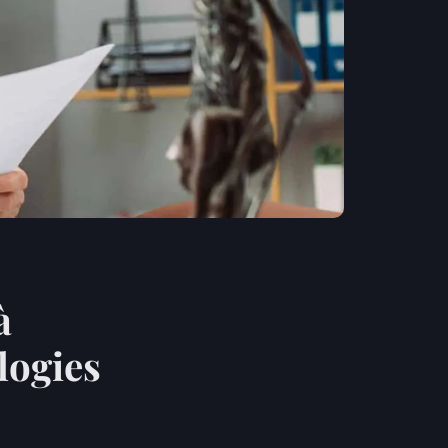
à
logies